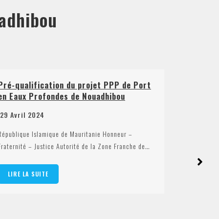
uadhibou
 PPP de Port
Avis de report PEP
hibou
17 Janvier 2024
République Islamique de Mauritanie Honneur –
Honneur –
Fraternité – Justice Autorité de la Zone Franche
one Franche de…
LIRE LA SUITE