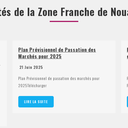
tés de la Zone Franche de No
e Passation des
Pré-qualification du projet
en Eaux Profondes de Nouad
29 Avril 2024
ation des marchés pour
République Islamique de Mauritanie 
Fraternité – Justice Autorité de la Z
LIRE LA SUITE