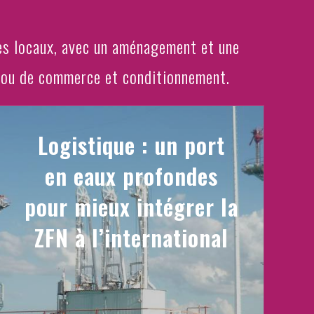
des locaux, avec un aménagement et une
es ou de commerce et conditionnement.
Logistique : un port
en eaux profondes
pour mieux intégrer la
ZFN à l’international