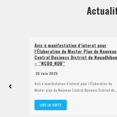
Actuali
festation d’interet pour
Plan Prévisionnel d
ion du Master Plan du Nouveau
Marchés pour 2025
siness District de Nouadhibou
21 Juin 2025
DB’’
Plan Prévisionnel de pass
5
2025Télécharger
ation d’interet pour l’Élaboration du
 Nouveau Central Business District de…
LIRE LA SUITE
ITE